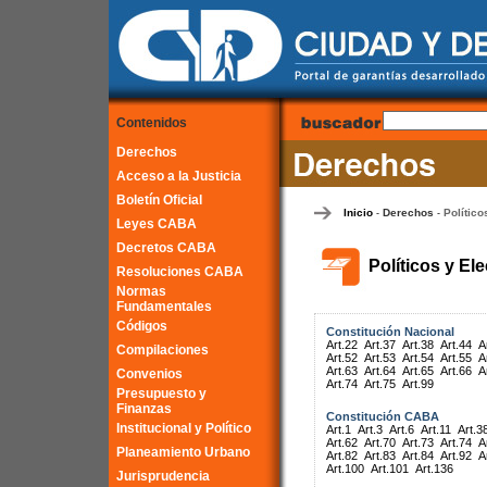
Contenidos
Derechos
Acceso a la Justicia
Boletín Oficial
Inicio
Derechos
Político
-
-
Leyes CABA
Decretos CABA
Políticos y El
Resoluciones CABA
Normas
Fundamentales
Códigos
Constitución Nacional
Art.22
Art.37
Art.38
Art.44
A
Compilaciones
Art.52
Art.53
Art.54
Art.55
A
Art.63
Art.64
Art.65
Art.66
A
Convenios
Art.74
Art.75
Art.99
Presupuesto y
Finanzas
Constitución CABA
Institucional y Político
Art.1
Art.3
Art.6
Art.11
Art.3
Art.62
Art.70
Art.73
Art.74
A
Planeamiento Urbano
Art.82
Art.83
Art.84
Art.92
A
Art.100
Art.101
Art.136
Jurisprudencia