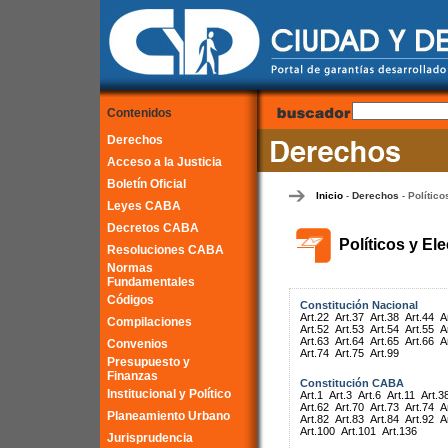
Contenidos
Derechos
Acceso a la Justicia
Boletín Oficial
Inicio
Derechos
Político
-
-
Leyes CABA
Decretos CABA
Políticos y El
Resoluciones CABA
Normas
Fundamentales
Códigos
Constitución Nacional
Art.22
Art.37
Art.38
Art.44
A
Compilaciones
Art.52
Art.53
Art.54
Art.55
A
Art.63
Art.64
Art.65
Art.66
A
Convenios
Art.74
Art.75
Art.99
Presupuesto y
Finanzas
Constitución CABA
Institucional y Político
Art.1
Art.3
Art.6
Art.11
Art.3
Art.62
Art.70
Art.73
Art.74
A
Planeamiento Urbano
Art.82
Art.83
Art.84
Art.92
A
Art.100
Art.101
Art.136
Jurisprudencia