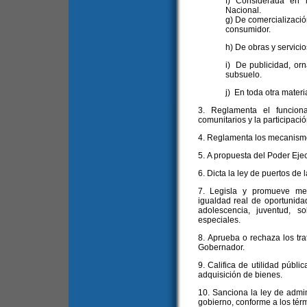
f) Considerada en 
Nacional.
g) De comercializació
consumidor.
h) De obras y servicio
i) De publicidad, orn
subsuelo.
j) En toda otra mater
3. Reglamenta el funcion
comunitarios y la participació
4. Reglamenta los mecanismo
5. A propuesta del Poder Ejec
6. Dicta la ley de puertos de 
7. Legisla y promueve med
igualdad real de oportunida
adolescencia, juventud, 
especiales.
8. Aprueba o rechaza los tr
Gobernador.
9. Califica de utilidad públi
adquisición de bienes.
10. Sanciona la ley de admin
gobierno, conforme a los térm