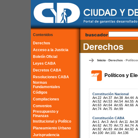
Contenidos
Derechos
Acceso a la Justicia
Boletín Oficial
Inicio
Derechos
Político
-
-
Leyes CABA
Decretos CABA
Políticos y El
Resoluciones CABA
Normas
Fundamentales
Códigos
Constitución Nacional
Art.22
Art.37
Art.38
Art.44
A
Compilaciones
Art.52
Art.53
Art.54
Art.55
A
Art.63
Art.64
Art.65
Art.66
A
Convenios
Art.74
Art.75
Art.99
Presupuesto y
Finanzas
Constitución CABA
Institucional y Político
Art.1
Art.3
Art.6
Art.11
Art.3
Art.62
Art.70
Art.73
Art.74
A
Planeamiento Urbano
Art.82
Art.83
Art.84
Art.92
A
Art.100
Art.101
Art.136
Jurisprudencia