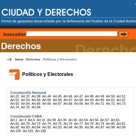
Inicio
Derechos
Políticos y Electorales
-
-
Políticos y Electorales
Constitución Nacional
Art.22
Art.37
Art.38
Art.44
Art.45
Art.46
Art.47
Art.48
Art.49
Art.50
Art.51
Art.52
Art.53
Art.54
Art.55
Art.56
Art.57
Art.58
Art.59
Art.60
Art.61
Art.62
Art.63
Art.64
Art.65
Art.66
Art.67
Art.68
Art.69
Art.70
Art.71
Art.72
Art.73
Art.74
Art.75
Art.99
Constitución CABA
Art.1
Art.3
Art.6
Art.11
Art.38
Art.39
Art.40
Art.54
Art.56
Art.57
Art.61
Art.62
Art.70
Art.73
Art.74
Art.75
Art.76
Art.77
Art.78
Art.79
Art.80
Art.81
Art.82
Art.83
Art.84
Art.92
Art.93
Art.94
Art.95
Art.96
Art.97
Art.98
Art.99
Art.100
Art.101
Art.136