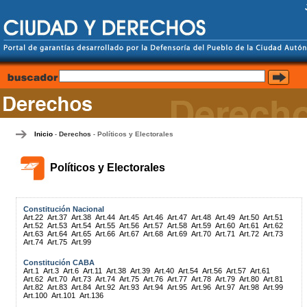
Inicio
Derechos
Políticos y Electorales
-
-
Políticos y Electorales
Constitución Nacional
Art.22
Art.37
Art.38
Art.44
Art.45
Art.46
Art.47
Art.48
Art.49
Art.50
Art.51
Art.52
Art.53
Art.54
Art.55
Art.56
Art.57
Art.58
Art.59
Art.60
Art.61
Art.62
Art.63
Art.64
Art.65
Art.66
Art.67
Art.68
Art.69
Art.70
Art.71
Art.72
Art.73
Art.74
Art.75
Art.99
Constitución CABA
Art.1
Art.3
Art.6
Art.11
Art.38
Art.39
Art.40
Art.54
Art.56
Art.57
Art.61
Art.62
Art.70
Art.73
Art.74
Art.75
Art.76
Art.77
Art.78
Art.79
Art.80
Art.81
Art.82
Art.83
Art.84
Art.92
Art.93
Art.94
Art.95
Art.96
Art.97
Art.98
Art.99
Art.100
Art.101
Art.136