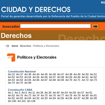
Mi
Inicio
Derechos
Políticos y Electorales
-
-
Políticos y Electorales
Constitución Nacional
Art.22
Art.37
Art.38
Art.44
Art.45
Art.46
Art.47
Art.48
Art.49
Art.50
Art.51
Art.52
Art.53
Art.54
Art.55
Art.56
Art.57
Art.58
Art.59
Art.60
Art.61
Art.62
Art.63
Art.64
Art.65
Art.66
Art.67
Art.68
Art.69
Art.70
Art.71
Art.72
Art.73
Art.74
Art.75
Art.99
Constitución CABA
Art.1
Art.3
Art.6
Art.11
Art.38
Art.39
Art.40
Art.54
Art.56
Art.57
Art.61
Art.62
Art.70
Art.73
Art.74
Art.75
Art.76
Art.77
Art.78
Art.79
Art.80
Art.81
Art.82
Art.83
Art.84
Art.92
Art.93
Art.94
Art.95
Art.96
Art.97
Art.98
Art.99
Art.100
Art.101
Art.136