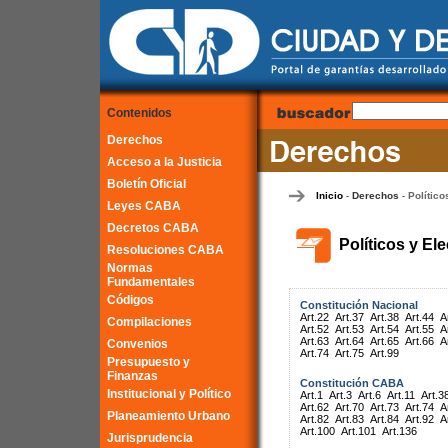
Contenidos
Derechos
Acceso a la Justicia
Boletín Oficial
Inicio
Derechos
Político
-
-
Leyes CABA
Decretos CABA
Políticos y El
Resoluciones CABA
Normas
Fundamentales
Códigos
Constitución Nacional
Art.22
Art.37
Art.38
Art.44
A
Compilaciones
Art.52
Art.53
Art.54
Art.55
A
Art.63
Art.64
Art.65
Art.66
A
Convenios
Art.74
Art.75
Art.99
Presupuesto y
Finanzas
Constitución CABA
Institucional y Político
Art.1
Art.3
Art.6
Art.11
Art.3
Art.62
Art.70
Art.73
Art.74
A
Planeamiento Urbano
Art.82
Art.83
Art.84
Art.92
A
Art.100
Art.101
Art.136
Jurisprudencia