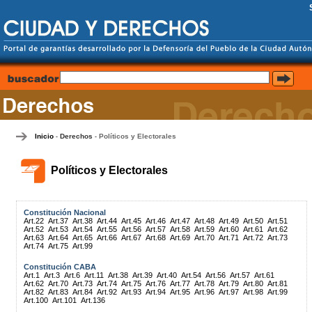
Inicio
Derechos
Políticos y Electorales
-
-
Políticos y Electorales
Constitución Nacional
Art.22
Art.37
Art.38
Art.44
Art.45
Art.46
Art.47
Art.48
Art.49
Art.50
Art.51
Art.52
Art.53
Art.54
Art.55
Art.56
Art.57
Art.58
Art.59
Art.60
Art.61
Art.62
Art.63
Art.64
Art.65
Art.66
Art.67
Art.68
Art.69
Art.70
Art.71
Art.72
Art.73
Art.74
Art.75
Art.99
Constitución CABA
Art.1
Art.3
Art.6
Art.11
Art.38
Art.39
Art.40
Art.54
Art.56
Art.57
Art.61
Art.62
Art.70
Art.73
Art.74
Art.75
Art.76
Art.77
Art.78
Art.79
Art.80
Art.81
Art.82
Art.83
Art.84
Art.92
Art.93
Art.94
Art.95
Art.96
Art.97
Art.98
Art.99
Art.100
Art.101
Art.136