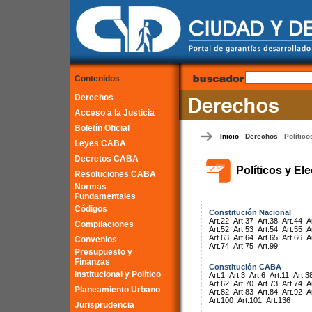
Contenidos
Derechos
Acceso a la Justicia
Boletín Oficial
Inicio
Derechos
Político
-
-
Leyes CABA
Decretos CABA
Políticos y El
Resoluciones CABA
Normas
Fundamentales
Códigos
Constitución Nacional
Art.22
Art.37
Art.38
Art.44
A
Compilaciones
Art.52
Art.53
Art.54
Art.55
A
Art.63
Art.64
Art.65
Art.66
A
Convenios
Art.74
Art.75
Art.99
Presupuesto y
Finanzas
Constitución CABA
Institucional y Político
Art.1
Art.3
Art.6
Art.11
Art.3
Art.62
Art.70
Art.73
Art.74
A
Planeamiento Urbano
Art.82
Art.83
Art.84
Art.92
A
Art.100
Art.101
Art.136
Jurisprudencia