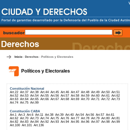
Inicio
Derechos
Políticos y Electorales
-
-
Políticos y Electorales
Constitución Nacional
Art.22
Art.37
Art.38
Art.44
Art.45
Art.46
Art.47
Art.48
Art.49
Art.50
Art.51
Art.52
Art.53
Art.54
Art.55
Art.56
Art.57
Art.58
Art.59
Art.60
Art.61
Art.62
Art.63
Art.64
Art.65
Art.66
Art.67
Art.68
Art.69
Art.70
Art.71
Art.72
Art.73
Art.74
Art.75
Art.99
Constitución CABA
Art.1
Art.3
Art.6
Art.11
Art.38
Art.39
Art.40
Art.54
Art.56
Art.57
Art.61
Art.62
Art.70
Art.73
Art.74
Art.75
Art.76
Art.77
Art.78
Art.79
Art.80
Art.81
Art.82
Art.83
Art.84
Art.92
Art.93
Art.94
Art.95
Art.96
Art.97
Art.98
Art.99
Art.100
Art.101
Art.136