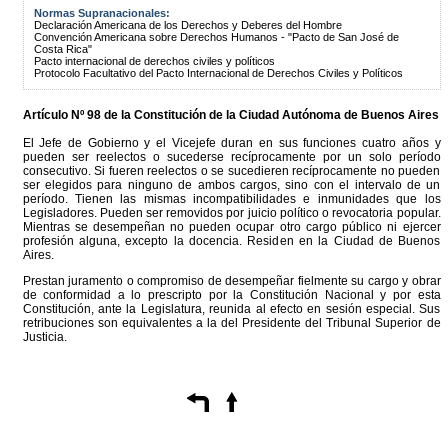
Normas Supranacionales:
Declaración Americana de los Derechos y Deberes del Hombre
Convención Americana sobre Derechos Humanos - "Pacto de San José de
Costa Rica"
Pacto internacional de derechos civiles y políticos
Protocolo Facultativo del Pacto Internacional de Derechos Civiles y Políticos
Artículo Nº 98 de la
Constitución
de la Ciudad Autónoma de Buenos Aires
El Jefe de Gobierno y el Vicejefe duran en sus funciones cuatro años y
pueden ser reelectos o sucederse recíprocamente por un solo período
consecutivo. Si fueren reelectos o se sucedieren recíprocamente no pueden
ser elegidos para ninguno de ambos cargos, sino con el intervalo de un
período. Tienen las mismas incompatibilidades e inmunidades que los
Legisladores. Pueden ser removidos por juicio político o revocatoria popular.
Mientras se desempeñan no pueden ocupar otro cargo público ni ejercer
profesión alguna, excepto la docencia. Residen en la Ciudad de Buenos
Aires.
Prestan juramento o compromiso de desempeñar fielmente su cargo y obrar
de conformidad a lo prescripto por la Constitución Nacional y por esta
Constitución, ante la Legislatura, reunida al efecto en sesión especial. Sus
retribuciones son equivalentes a la del Presidente del Tribunal Superior de
Justicia.