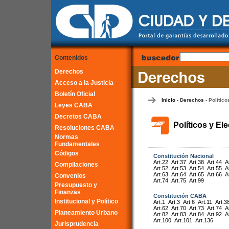
Contenidos
Derechos
Acceso a la Justicia
Boletín Oficial
Inicio
Derechos
Político
-
-
Leyes CABA
Decretos CABA
Políticos y El
Resoluciones CABA
Normas
Fundamentales
Códigos
Constitución Nacional
Art.22
Art.37
Art.38
Art.44
A
Compilaciones
Art.52
Art.53
Art.54
Art.55
A
Art.63
Art.64
Art.65
Art.66
A
Convenios
Art.74
Art.75
Art.99
Presupuesto y
Finanzas
Constitución CABA
Institucional y Político
Art.1
Art.3
Art.6
Art.11
Art.3
Art.62
Art.70
Art.73
Art.74
A
Planeamiento Urbano
Art.82
Art.83
Art.84
Art.92
A
Art.100
Art.101
Art.136
Jurisprudencia