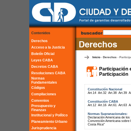
Contenidos
Derechos
Acceso a la Justicia
Boletín Oficial
Inicio
Derechos
Particip
-
-
Leyes CABA
Decretos CABA
Participación 
Resoluciones CABA
Participación
Normas
Fundamentales
Códigos
Constitución Nacional
Art.14
Art.32
Art.38
Art.39
A
Compilaciones
Convenios
Constitución CABA
Art.12
Art.16
Art.61
Art.63
A
Presupuesto y
Finanzas
Normas Supranacionales:
Institucional y Político
Declaración Americana de lo
Convención Americana sobre 
Planeamiento Urbano
Costa Rica"
Jurisprudencia