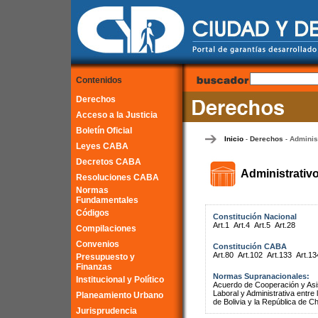
Contenidos
Derechos
Acceso a la Justicia
Boletín Oficial
Inicio
Derechos
Adminis
-
-
Leyes CABA
Decretos CABA
Administrativ
Resoluciones CABA
Normas
Fundamentales
Códigos
Constitución Nacional
Art.1
Art.4
Art.5
Art.28
Compilaciones
Convenios
Constitución CABA
Art.80
Art.102
Art.133
Art.13
Presupuesto y
Finanzas
Normas Supranacionales:
Institucional y Político
Acuerdo de Cooperación y Asist
Laboral y Administrativa entr
Planeamiento Urbano
de Bolivia y la República de Ch
Jurisprudencia