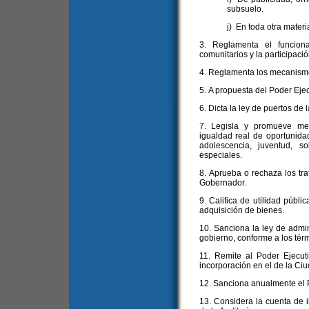
subsuelo.
j) En toda otra mater
3. Reglamenta el funcion
comunitarios y la participació
4. Reglamenta los mecanismo
5. A propuesta del Poder Ejec
6. Dicta la ley de puertos de 
7. Legisla y promueve med
igualdad real de oportunida
adolescencia, juventud, 
especiales.
8. Aprueba o rechaza los tr
Gobernador.
9. Califica de utilidad públi
adquisición de bienes.
10. Sanciona la ley de admin
gobierno, conforme a los térm
11. Remite al Poder Ejecut
incorporación en el de la Ciu
12. Sanciona anualmente el 
13. Considera la cuenta de in