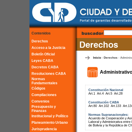
Contenidos
Derechos
Acceso a la Justicia
Boletín Oficial
Inicio
Derechos
Adminis
-
-
Leyes CABA
Decretos CABA
Administrativ
Resoluciones CABA
Normas
Fundamentales
Códigos
Constitución Nacional
Art.1
Art.4
Art.5
Art.28
Compilaciones
Convenios
Constitución CABA
Art.80
Art.102
Art.133
Art.13
Presupuesto y
Finanzas
Normas Supranacionales:
Institucional y Político
Acuerdo de Cooperación y Asist
Laboral y Administrativa entr
Planeamiento Urbano
de Bolivia y la República de Ch
Jurisprudencia