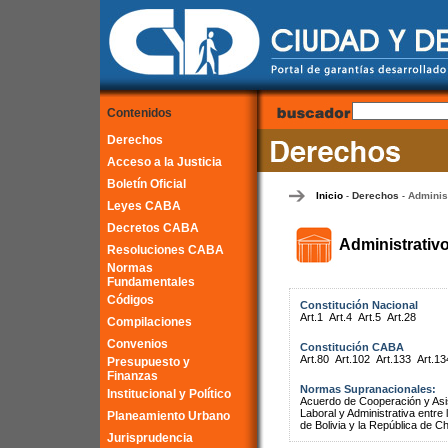
Contenidos
Derechos
Acceso a la Justicia
Boletín Oficial
Inicio
Derechos
Adminis
-
-
Leyes CABA
Decretos CABA
Administrativ
Resoluciones CABA
Normas
Fundamentales
Códigos
Constitución Nacional
Art.1
Art.4
Art.5
Art.28
Compilaciones
Convenios
Constitución CABA
Art.80
Art.102
Art.133
Art.13
Presupuesto y
Finanzas
Normas Supranacionales:
Institucional y Político
Acuerdo de Cooperación y Asist
Laboral y Administrativa entr
Planeamiento Urbano
de Bolivia y la República de Ch
Jurisprudencia