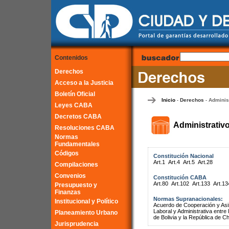
Contenidos
Derechos
Acceso a la Justicia
Boletín Oficial
Inicio
Derechos
Adminis
-
-
Leyes CABA
Decretos CABA
Administrativ
Resoluciones CABA
Normas
Fundamentales
Códigos
Constitución Nacional
Art.1
Art.4
Art.5
Art.28
Compilaciones
Convenios
Constitución CABA
Art.80
Art.102
Art.133
Art.13
Presupuesto y
Finanzas
Normas Supranacionales:
Institucional y Político
Acuerdo de Cooperación y Asist
Laboral y Administrativa entr
Planeamiento Urbano
de Bolivia y la República de Ch
Jurisprudencia