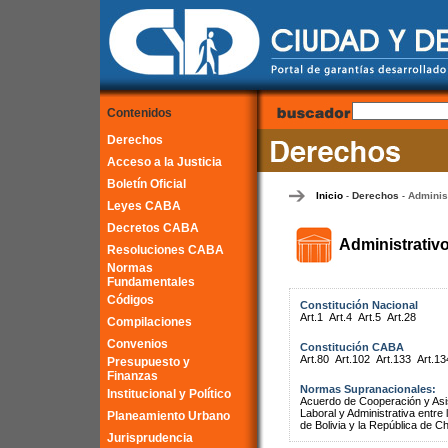
Contenidos
Derechos
Acceso a la Justicia
Boletín Oficial
Inicio
Derechos
Adminis
-
-
Leyes CABA
Decretos CABA
Administrativ
Resoluciones CABA
Normas
Fundamentales
Códigos
Constitución Nacional
Art.1
Art.4
Art.5
Art.28
Compilaciones
Convenios
Constitución CABA
Art.80
Art.102
Art.133
Art.13
Presupuesto y
Finanzas
Normas Supranacionales:
Institucional y Político
Acuerdo de Cooperación y Asist
Laboral y Administrativa entr
Planeamiento Urbano
de Bolivia y la República de Ch
Jurisprudencia