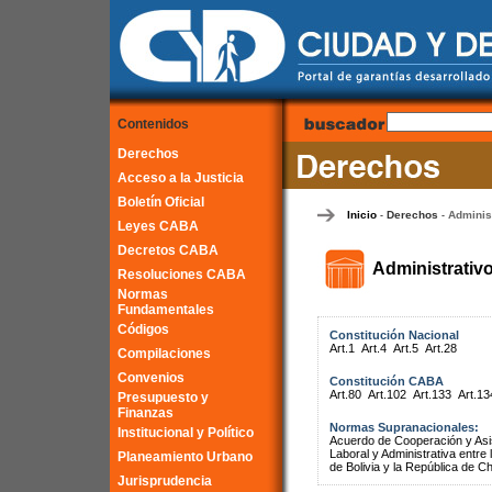
Contenidos
Derechos
Acceso a la Justicia
Boletín Oficial
Inicio
Derechos
Adminis
-
-
Leyes CABA
Decretos CABA
Administrativ
Resoluciones CABA
Normas
Fundamentales
Códigos
Constitución Nacional
Art.1
Art.4
Art.5
Art.28
Compilaciones
Convenios
Constitución CABA
Art.80
Art.102
Art.133
Art.13
Presupuesto y
Finanzas
Normas Supranacionales:
Institucional y Político
Acuerdo de Cooperación y Asist
Laboral y Administrativa entr
Planeamiento Urbano
de Bolivia y la República de Ch
Jurisprudencia